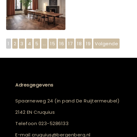
1
2
3
4
5
...
15
16
17
18
19
Volgende
Adresgegevens
Spaarneweg 24 (in pand De Ruijtermeubel)
2142 EN Cruquius
Telefoon
023-5286133
E-mail
cruquius@bergenberg.nl