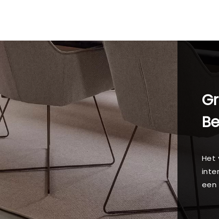
Gr
B
Het 
inte
een 