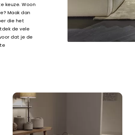
ste keuze. Woon
de? Maak dan
oer die het
ntdek de vele
voor dat je de
te