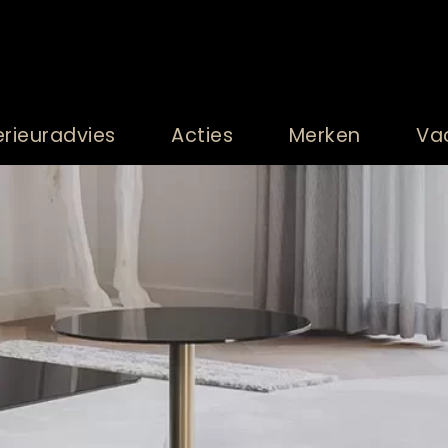
erieuradvies
Acties
Merken
Va