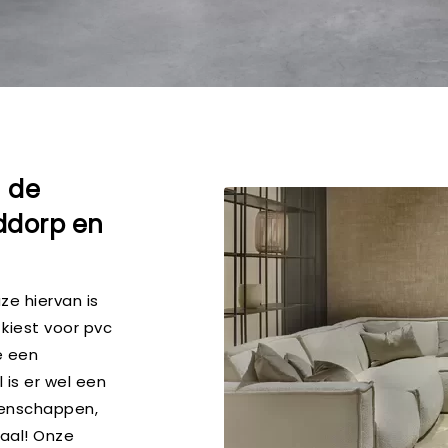
n de
ddorp en
ze hiervan is
u kiest voor pvc
e een
l is er wel een
genschappen,
raal! Onze