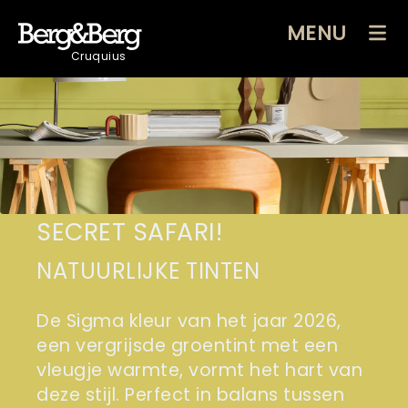
MENU
Cruquius
SECRET SAFARI!
NATUURLIJKE TINTEN
De Sigma kleur van het jaar 2026,
een vergrijsde groentint met een
vleugje warmte, vormt het hart van
deze stijl. Perfect in balans tussen