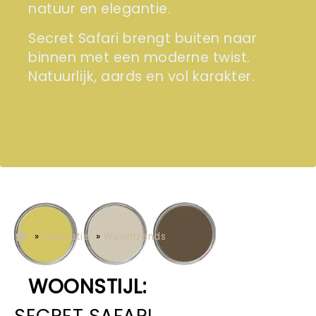
natuur en elegantie.
Secret Safari brengt buiten naar
binnen met een moderne twist.
Natuurlijk, aards en vol karakter.
»
Inspiratie
»
Woontrends
WOONSTIJL:
SECRET SAFARI