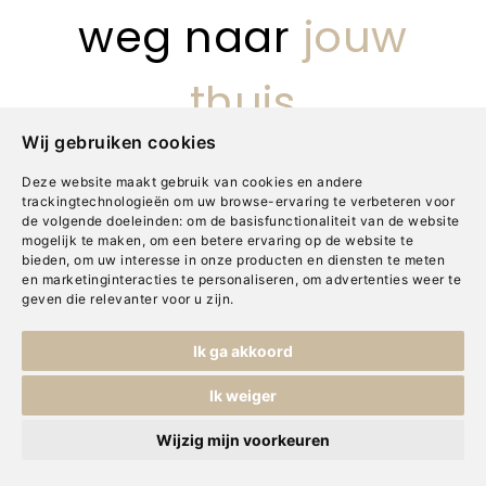
weg naar
jouw
thuis
Wij gebruiken cookies
Deze website maakt gebruik van cookies en andere
trackingtechnologieën om uw browse-ervaring te verbeteren voor
de volgende doeleinden:
om de basisfunctionaliteit van de website
mogelijk te maken
,
om een betere ervaring op de website te
Mogen we iets voor je
bieden
,
om uw interesse in onze producten en diensten te meten
en marketinginteracties te personaliseren
,
om advertenties weer te
doen?
geven die relevanter voor u zijn
.
Ik ga akkoord
Ik weiger
Wijzig mijn voorkeuren