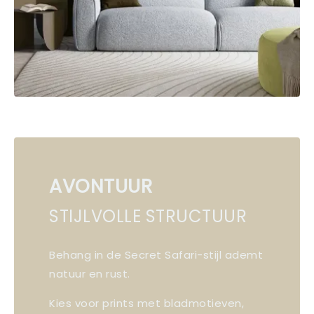
AVONTUUR
STIJLVOLLE STRUCTUUR
Behang in de Secret Safari-stijl ademt
natuur en rust.
Kies voor prints met bladmotieven,