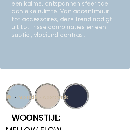
een kalme, ontspannen sfeer toe
aan elke ruimte. Van accentmuur
tot accessoires, deze trend nodigt
uit tot frisse combinaties en een
subtiel, vloeiend contrast.
»
Inspiratie
»
Woontrends
WOONSTIJL:
MELLOW FLOW