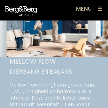
MENU
Cruquius
MELLOW FLOW!
DIEPGANG EN BALANS
Mellow Flow brengt een gevoel van
rust, luchtigheid en harmonie in je
interieur. Deze zachte lichtblauwe
tint straalt sereniteit uit en voegt