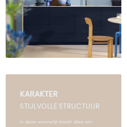
KARAKTER
STIJLVOLLE STRUCTUUR
In deze woonstijl draait alles om