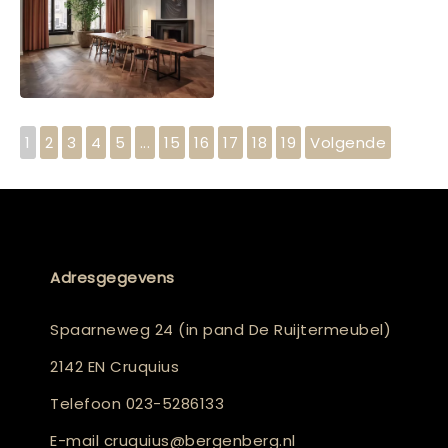
1
2
3
4
5
...
15
16
17
18
19
Volgende
Adresgegevens
Spaarneweg 24 (in pand De Ruijtermeubel)
2142 EN Cruquius
Telefoon
023-5286133
E-mail
cruquius@bergenberg.nl