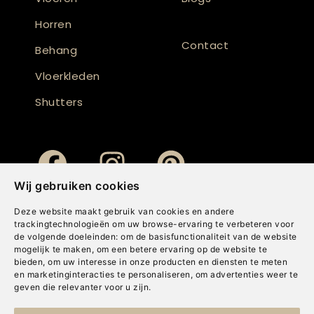
Horren
Contact
Behang
Vloerkleden
Shutters
Wij gebruiken cookies
Deze website maakt gebruik van cookies en andere
trackingtechnologieën om uw browse-ervaring te verbeteren voor
de volgende doeleinden:
om de basisfunctionaliteit van de website
mogelijk te maken
,
om een betere ervaring op de website te
bieden
,
om uw interesse in onze producten en diensten te meten
en marketinginteracties te personaliseren
,
om advertenties weer te
geven die relevanter voor u zijn
.
Copyright © Concepts & Companies BV. Alle rechten voorbehouden.