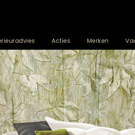
erieuradvies
Acties
Merken
Va