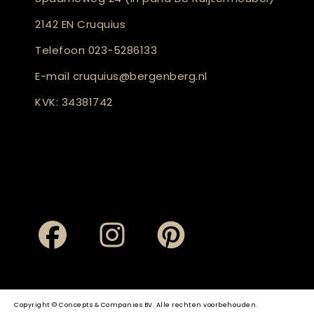
2142 EN Cruquius
Telefoon
023-5286133
E-mail
cruquius@bergenberg.nl
KVK: 34381742
Copyright © Concepts & Companies BV. Alle rechten voorbehouden.