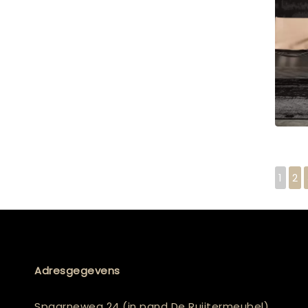
1
2
Adresgegevens
Spaarneweg 24 (in pand De Ruijtermeubel)