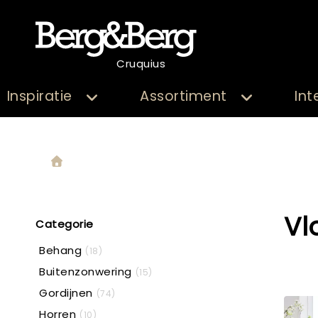
Cruquius
Inspiratie
Assortiment
Int
Vl
Categorie
Behang
(18)
Buitenzonwering
(15)
Gordijnen
(74)
Horren
(10)