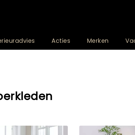
erieuradvies
Acties
Merken
Va
oerkleden