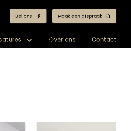
Bel ons
Maak een afspraak
catures
Over ons
Contact