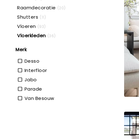
Raamdecoratie
(20)
Shutters
(11)
Vloeren
(93)
Vloerkleden
(36)
Merk
Desso
Interfloor
Jabo
Parade
Van Besouw