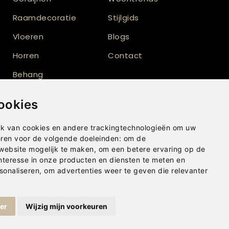
Raamdecoratie
Stijlgids
Vloeren
Blogs
Horren
Contact
Behang
Vloerkleden
ookies
Shutters
k van cookies en andere trackingtechnologieën om uw
eren voor de volgende doeleinden:
om de
 website mogelijk te maken
,
om een betere ervaring op de
nteresse in onze producten en diensten te meten en
sonaliseren
,
om advertenties weer te geven die relevanter
ger
Wijzig mijn voorkeuren
Privacybeleid
|
Disclaimer
|
Cookies