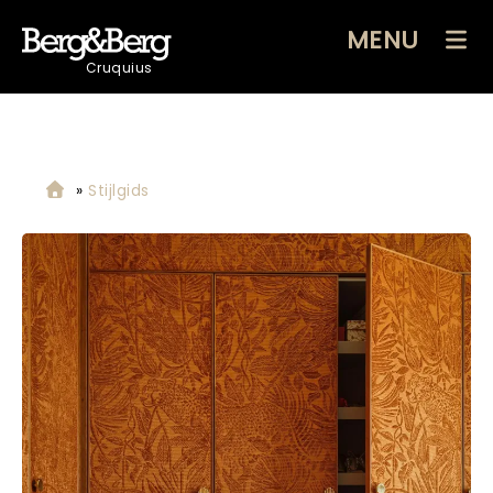
MENU
Cruquius
»
Stijlgids