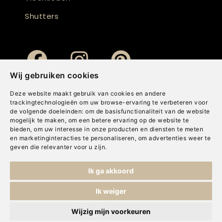
Shutters
Wij gebruiken cookies
Deze website maakt gebruik van cookies en andere
trackingtechnologieën om uw browse-ervaring te verbeteren voor
de volgende doeleinden:
om de basisfunctionaliteit van de website
mogelijk te maken
,
om een betere ervaring op de website te
bieden
,
om uw interesse in onze producten en diensten te meten
en marketinginteracties te personaliseren
,
om advertenties weer te
geven die relevanter voor u zijn
.
Copyright © Concepts & Companies BV. Alle rechten voorbehouden.
Ik ga akkoord
Privacybeleid
|
Disclaimer
|
Cookies
Ik weiger
Wijzig mijn voorkeuren