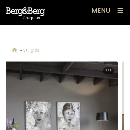
MENU
Cruquius
»
Stijlgids
1 / 2