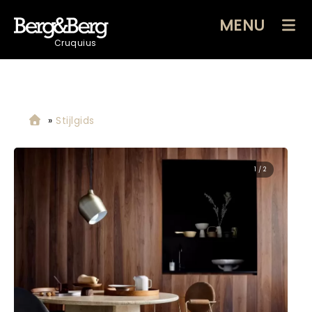
MENU
Cruquius
»
Stijlgids
1 / 2