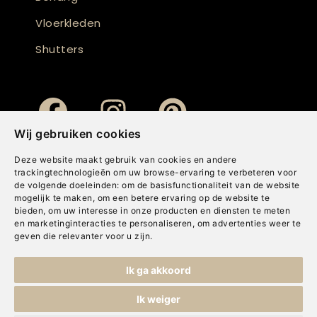
Vloerkleden
Shutters
Wij gebruiken cookies
Deze website maakt gebruik van cookies en andere
trackingtechnologieën om uw browse-ervaring te verbeteren voor
de volgende doeleinden:
om de basisfunctionaliteit van de website
mogelijk te maken
,
om een betere ervaring op de website te
bieden
,
om uw interesse in onze producten en diensten te meten
en marketinginteracties te personaliseren
,
om advertenties weer te
geven die relevanter voor u zijn
.
Copyright © Concepts & Companies BV. Alle rechten voorbehouden.
Ik ga akkoord
Privacybeleid
|
Disclaimer
|
Cookies
Ik weiger