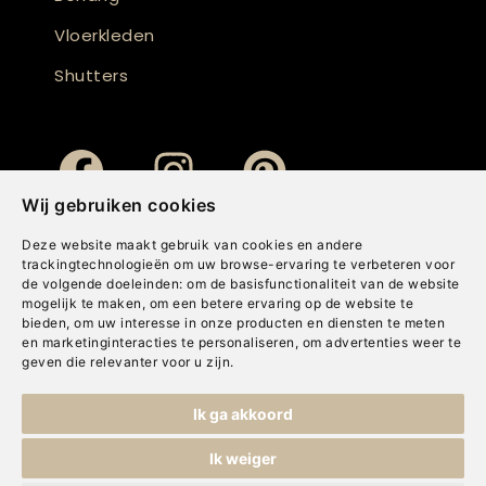
Vloerkleden
Shutters
Wij gebruiken cookies
Deze website maakt gebruik van cookies en andere
trackingtechnologieën om uw browse-ervaring te verbeteren voor
de volgende doeleinden:
om de basisfunctionaliteit van de website
mogelijk te maken
,
om een betere ervaring op de website te
bieden
,
om uw interesse in onze producten en diensten te meten
en marketinginteracties te personaliseren
,
om advertenties weer te
geven die relevanter voor u zijn
.
Copyright © Concepts & Companies BV. Alle rechten voorbehouden.
Ik ga akkoord
Privacybeleid
|
Disclaimer
|
Cookies
Ik weiger