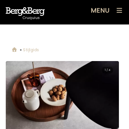
MENU
Cruquius
»
Stijlgids
1 / 4