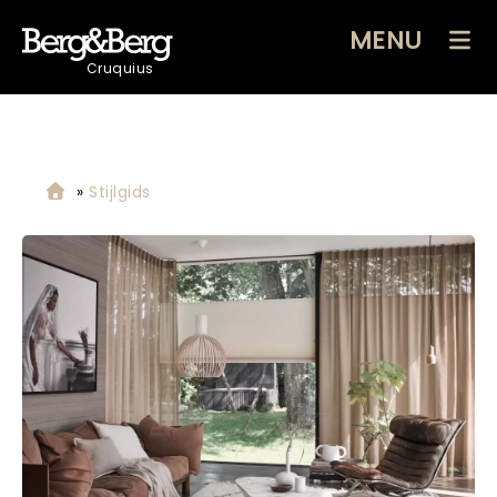
MENU
Cruquius
»
Stijlgids