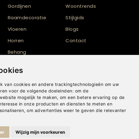
Gordijnen
Woontrends
Raamdecoratie
Stijlgids
Vloeren
Blogs
Horren
Contact
Behang
Vloerkleden
ookies
Shutters
k van cookies en andere trackingtechnologieën om uw
eren voor de volgende doeleinden:
om de
 website mogelijk te maken
,
om een betere ervaring op de
nteresse in onze producten en diensten te meten en
sonaliseren
,
om advertenties weer te geven die relevanter
ger
Wijzig mijn voorkeuren