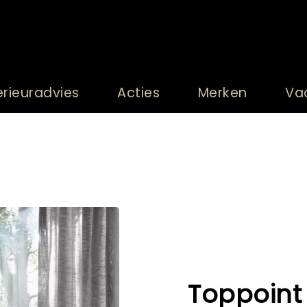
erieuradvies
Acties
Merken
Va
Toppoint