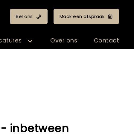
Bel ons
Maak een afspraak
catures
Over ons
Contact
 - inbetween