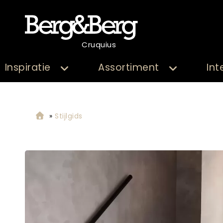
Cruquius
Inspiratie
Assortiment
Int
»
Stijlgids