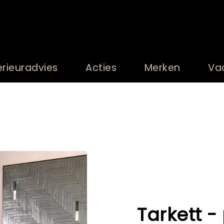
erieuradvies
Acties
Merken
Va
Tarkett - 