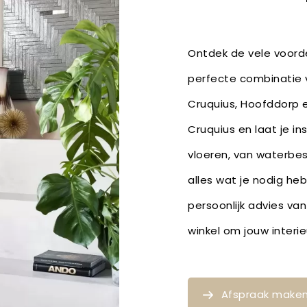
Ontdek de vele voorde
perfecte combinatie v
Cruquius, Hoofddorp 
Cruquius en laat je in
vloeren, van waterbe
alles wat je nodig he
persoonlijk advies van
winkel om jouw inter
Afspraak make