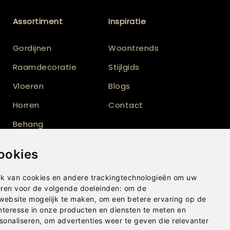
Assortiment
Inspiratie
Gordijnen
Woontrends
Raamdecoratie
Stijlgids
Vloeren
Blogs
Horren
Contact
Behang
Vloerkleden
ookies
Shutters
k van cookies en andere trackingtechnologieën om uw
eren voor de volgende doeleinden:
om de
 website mogelijk te maken
,
om een betere ervaring op de
nteresse in onze producten en diensten te meten en
sonaliseren
,
om advertenties weer te geven die relevanter