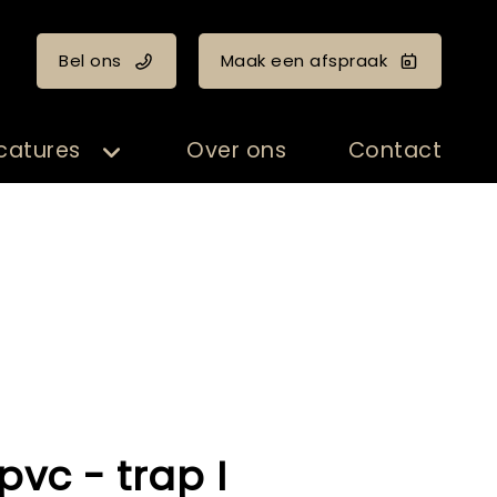
Bel ons
Maak een afspraak
catures
Over ons
Contact
pvc - trap I