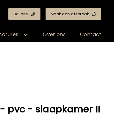
Bel ons
Maak een afspraak
catures
Over ons
Contact
- pvc - slaapkamer II