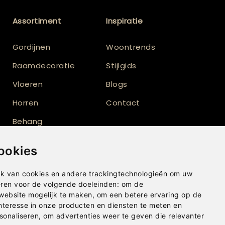
Assortiment
Inspiratie
Gordijnen
Woontrends
Raamdecoratie
Stijlgids
Vloeren
Blogs
Horren
Contact
Behang
Vloerkleden
ookies
Shutters
k van cookies en andere trackingtechnologieën om uw
eren voor de volgende doeleinden:
om de
 website mogelijk te maken
,
om een betere ervaring op de
nteresse in onze producten en diensten te meten en
sonaliseren
,
om advertenties weer te geven die relevanter