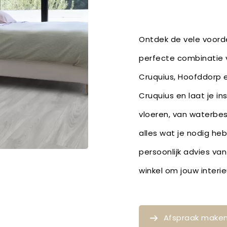
Ontdek de vele voorde
perfecte combinatie v
Cruquius, Hoofddorp 
Cruquius en laat je in
vloeren, van waterbe
alles wat je nodig he
persoonlijk advies van
winkel om jouw inter
Afspraak make