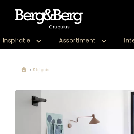
Cruquius
Inspiratie
Assortiment
Int
»
Stijlgids