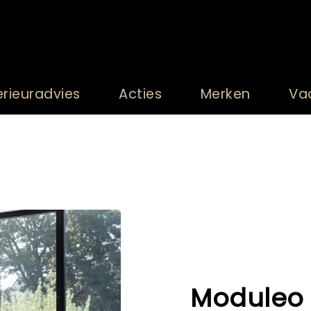
erieuradvies
Acties
Merken
Va
Moduleo 