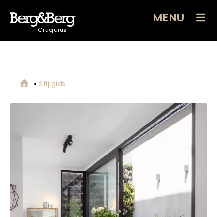
MENU
Cruquius
»
Stijlgids