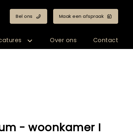
Bel ons
Maak een afspraak
catures
Over ons
Contact
um - woonkamer I