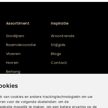
Assortiment
Inspiratie
Gordijnen
Woontrends
Raamdecoratie
Stijlgids
Vloeren
Blogs
Horren
Contact
Behang
Vloerkleden
ookies
Shutters
k van cookies en andere trackingtechnologieën om uw
eren voor de volgende doeleinden:
om de
 website mogelijk te maken
,
om een betere ervaring op de