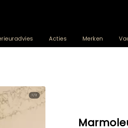
erieuradvies
Acties
Merken
Va
1 / 2
Marmole