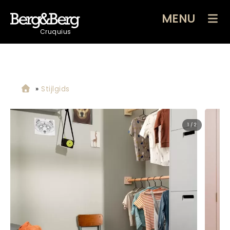
MENU
Cruquius
»
Stijlgids
2 / 2