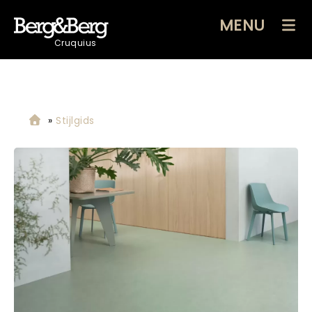
MENU
Cruquius
»
Stijlgids