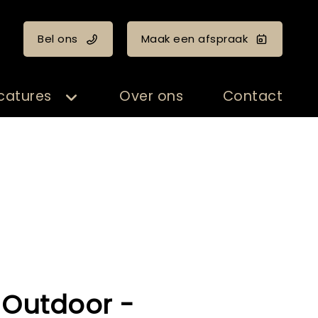
Bel ons
Maak een afspraak
catures
Over ons
Contact
 Outdoor -