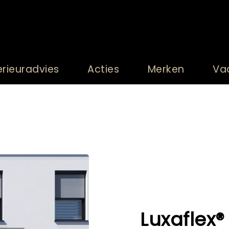
erieuradvies
Acties
Merken
Va
Luxaflex®