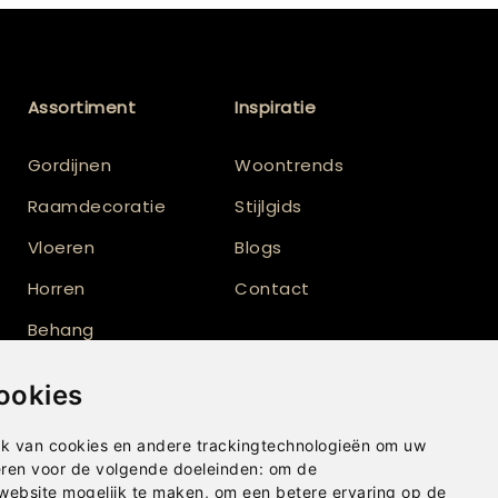
Assortiment
Inspiratie
Gordijnen
Woontrends
Raamdecoratie
Stijlgids
Vloeren
Blogs
Horren
Contact
Behang
Vloerkleden
ookies
Shutters
k van cookies en andere trackingtechnologieën om uw
eren voor de volgende doeleinden:
om de
 website mogelijk te maken
,
om een betere ervaring op de