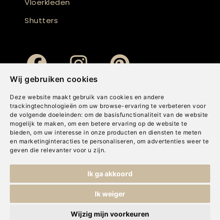
Vloerkleden
Shutters
Wij gebruiken cookies
Deze website maakt gebruik van cookies en andere
trackingtechnologieën om uw browse-ervaring te verbeteren voor
de volgende doeleinden:
om de basisfunctionaliteit van de website
mogelijk te maken
,
om een betere ervaring op de website te
bieden
,
om uw interesse in onze producten en diensten te meten
en marketinginteracties te personaliseren
,
om advertenties weer te
geven die relevanter voor u zijn
.
Copyright © Concepts & Companies BV. Alle rechten voorbehouden.
Ik ga akkoord
Privacybeleid
|
Disclaimer
|
Cookies
Ik weiger
Wijzig mijn voorkeuren