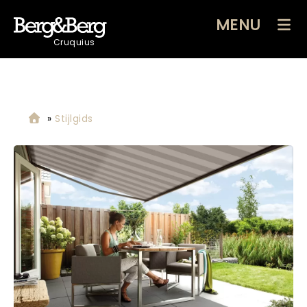
MENU
Cruquius
»
Stijlgids