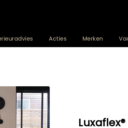
erieuradvies
Acties
Merken
Va
Luxaflex®