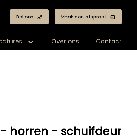
Bel ons
Maak een afspraak
catures
Over ons
Contact
 - horren - schuifdeur