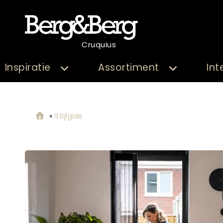
Cruquius
Inspiratie
Assortiment
Int
»
Stijlgids