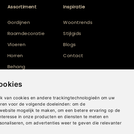
Assortiment
Inspiratie
Gordijnen
Woontrends
Raamdecoratie
Stijlgids
Vloeren
Blogs
Horren
Contact
Behang
Vloerkleden
ookies
Shutters
k van cookies en andere trackingtechnologieën om uw
eren voor de volgende doeleinden:
om de
 website mogelijk te maken
,
om een betere ervaring op de
nteresse in onze producten en diensten te meten en
sonaliseren
,
om advertenties weer te geven die relevanter