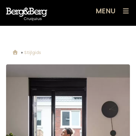
MENU
Cruquius
»
Stijlgids