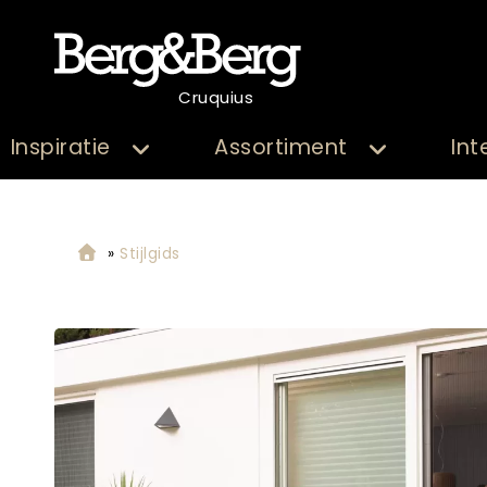
Cruquius
Inspiratie
Assortiment
Int
»
Stijlgids