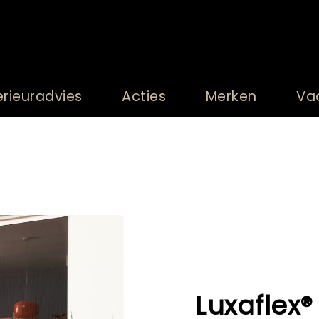
erieuradvies
Acties
Merken
Va
Luxaflex®