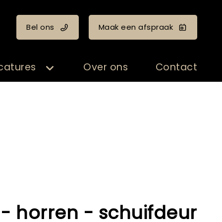
Bel ons
Maak een afspraak
catures
Over ons
Contact
 - horren - schuifdeur