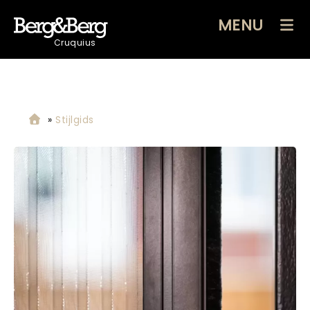
MENU
Cruquius
»
Stijlgids