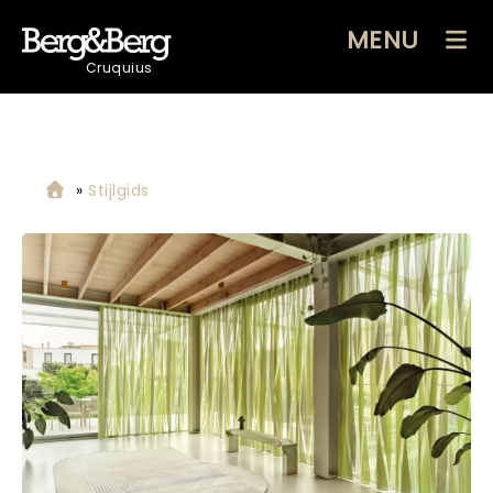
MENU
Cruquius
»
Stijlgids