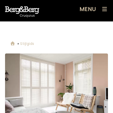
MENU
Cruquius
»
Stijlgids