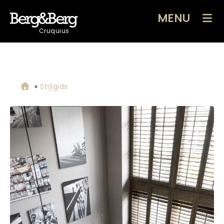
MENU
Cruquius
»
Stijlgids