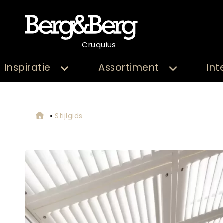
Cruquius
Inspiratie
Assortiment
Int
»
Stijlgids