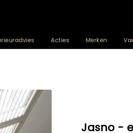
erieuradvies
Acties
Merken
Va
Jasno - e