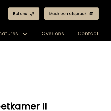
Bel ons
Maak een afspraak
catures
Over ons
Contact
etkamer II