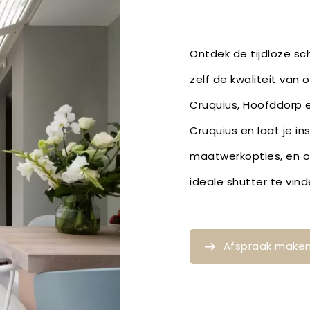
Ontdek de tijdloze sch
zelf de kwaliteit van 
Cruquius, Hoofddorp 
Cruquius en laat je i
maatwerkopties, en 
ideale shutter te vin
Afspraak make