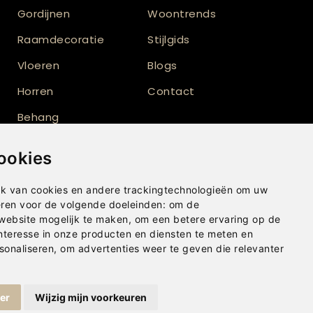
Gordijnen
Woontrends
Raamdecoratie
Stijlgids
Vloeren
Blogs
Horren
Contact
Behang
Vloerkleden
ookies
Shutters
k van cookies en andere trackingtechnologieën om uw
eren voor de volgende doeleinden:
om de
 website mogelijk te maken
,
om een betere ervaring op de
nteresse in onze producten en diensten te meten en
sonaliseren
,
om advertenties weer te geven die relevanter
ger
Wijzig mijn voorkeuren