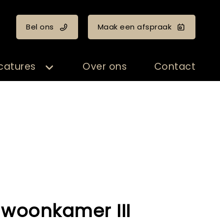
Bel ons
Maak een afspraak
catures
Over ons
Contact
 - woonkamer III