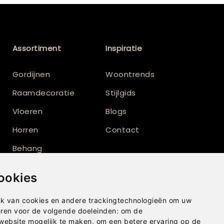
Assortiment
Inspiratie
Gordijnen
Woontrends
Raamdecoratie
Stijlgids
Vloeren
Blogs
Horren
Contact
Behang
Vloerkleden
ookies
Shutters
k van cookies en andere trackingtechnologieën om uw
eren voor de volgende doeleinden:
om de
 website mogelijk te maken
,
om een betere ervaring op de