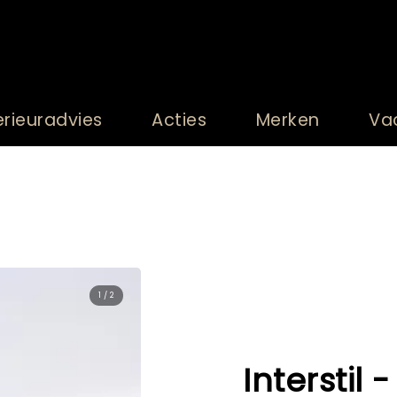
erieuradvies
Acties
Merken
Va
1 / 2
Interstil