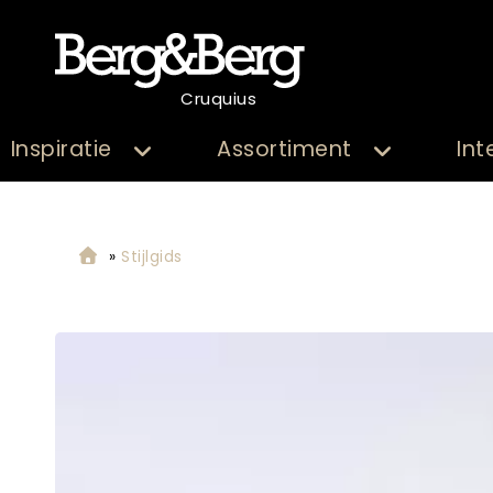
Cruquius
Inspiratie
Assortiment
Int
»
Stijlgids