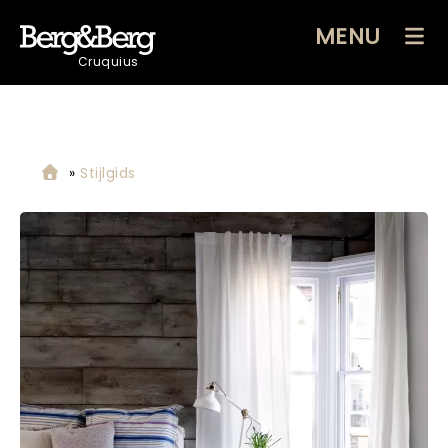
MENU
Cruquius
»
Stijlgids