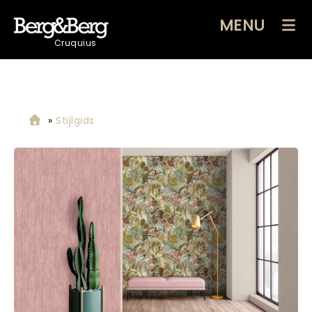
MENU
Cruquius
»
Stijlgids