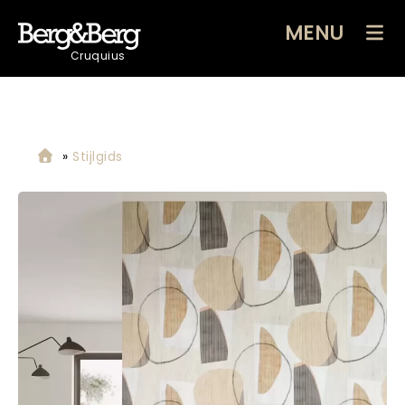
MENU
Cruquius
»
Stijlgids