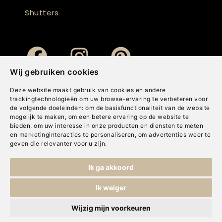
Shutters
Wij gebruiken cookies
Deze website maakt gebruik van cookies en andere
trackingtechnologieën om uw browse-ervaring te verbeteren voor
de volgende doeleinden:
om de basisfunctionaliteit van de website
mogelijk te maken
,
om een betere ervaring op de website te
bieden
,
om uw interesse in onze producten en diensten te meten
en marketinginteracties te personaliseren
,
om advertenties weer te
geven die relevanter voor u zijn
.
Copyright © Concepts & Companies BV. Alle rechten voorbehouden.
Ik ga akkoord
Privacybeleid
|
Disclaimer
|
Cookies
Ik weiger
Wijzig mijn voorkeuren