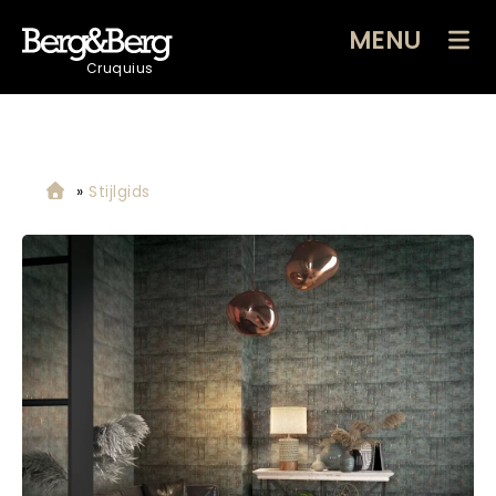
MENU
Cruquius
»
Stijlgids