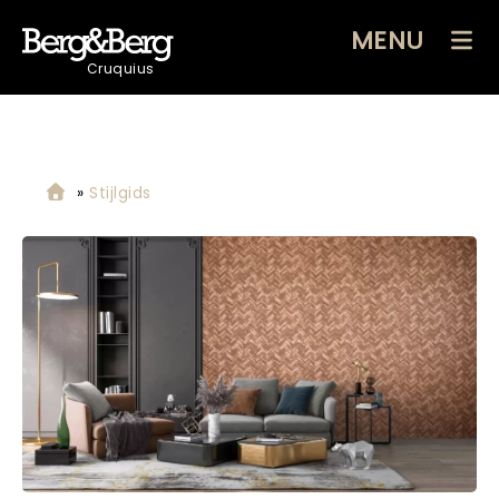
MENU
Cruquius
»
Stijlgids