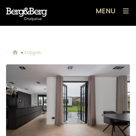
MENU
Cruquius
»
Stijlgids