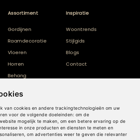
Assortiment
Inspiratie
Gordijnen
Woontrends
Raamdecoratie
Stijlgids
Vloeren
Blogs
Horren
Contact
Behang
Vloerkleden
ookies
Shutters
k van cookies en andere trackingtechnologieën om uw
eren voor de volgende doeleinden:
om de
 website mogelijk te maken
,
om een betere ervaring op de
nteresse in onze producten en diensten te meten en
sonaliseren
,
om advertenties weer te geven die relevanter