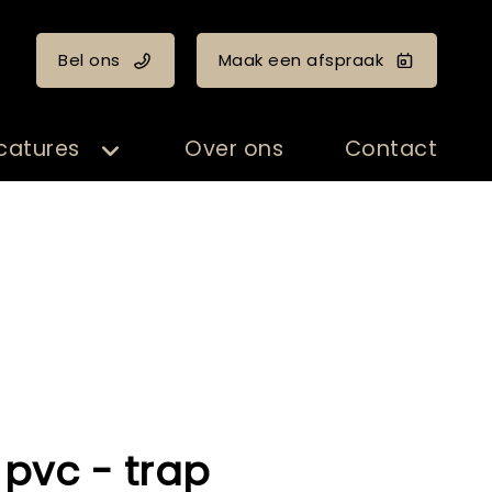
Bel ons
Maak een afspraak
catures
Over ons
Contact
pvc - trap