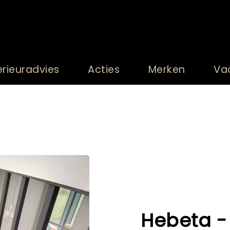
erieuradvies
Acties
Merken
Va
Hebeta - 