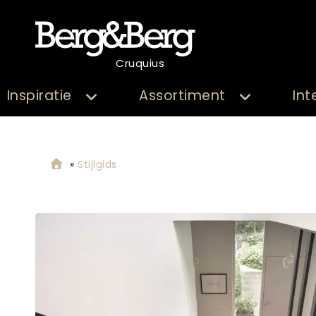
Cruquius
Inspiratie
Assortiment
Int
»
Stijlgids