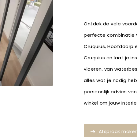
Ontdek de vele voorde
perfecte combinatie v
Cruquius, Hoofddorp 
Cruquius en laat je in
vloeren, van waterbe
alles wat je nodig he
persoonlijk advies van
winkel om jouw inter
Afspraak make