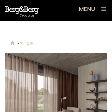
MENU
Cruquius
»
Stijlgids