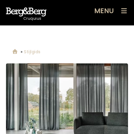
MENU
Cruquius
»
Stijlgids