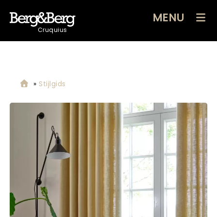
MENU
Cruquius
»
Stijlgids