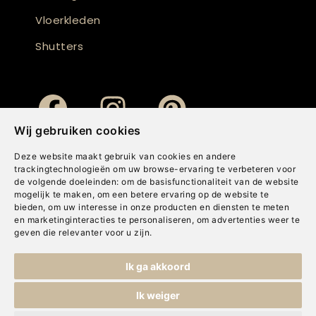
Vloerkleden
Shutters
Wij gebruiken cookies
Deze website maakt gebruik van cookies en andere
trackingtechnologieën om uw browse-ervaring te verbeteren voor
de volgende doeleinden:
om de basisfunctionaliteit van de website
mogelijk te maken
,
om een betere ervaring op de website te
bieden
,
om uw interesse in onze producten en diensten te meten
en marketinginteracties te personaliseren
,
om advertenties weer te
geven die relevanter voor u zijn
.
Copyright © Concepts & Companies BV. Alle rechten voorbehouden.
Ik ga akkoord
Privacybeleid
|
Disclaimer
|
Cookies
Ik weiger