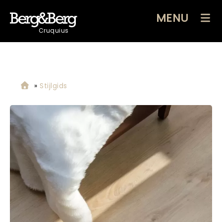
MENU
Cruquius
»
Stijlgids