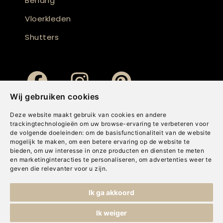
Behang
Vloerkleden
Shutters
Wij gebruiken cookies
Deze website maakt gebruik van cookies en andere
trackingtechnologieën om uw browse-ervaring te verbeteren voor
de volgende doeleinden:
om de basisfunctionaliteit van de website
mogelijk te maken
,
om een betere ervaring op de website te
bieden
,
om uw interesse in onze producten en diensten te meten
en marketinginteracties te personaliseren
,
om advertenties weer te
geven die relevanter voor u zijn
.
Copyright © Concepts & Companies BV. Alle rechten voorbehouden.
Ik ga akkoord
Privacybeleid
|
Disclaimer
|
Cookies
Ik weiger