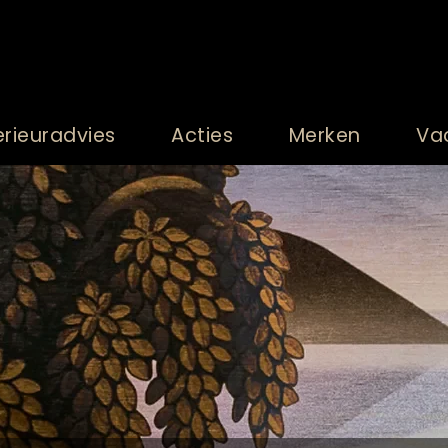
erieuradvies
Acties
Merken
Va