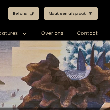
Bel ons
Maak een afspraak
catures
Over ons
Contact