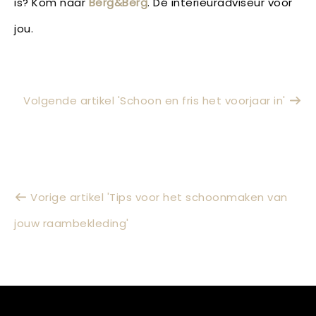
is? Kom naar
Berg&Berg
. Dé interieuradviseur voor
jou.
Volgende artikel 'Schoon en fris het voorjaar in'
Vorige artikel 'Tips voor het schoonmaken van
jouw raambekleding'